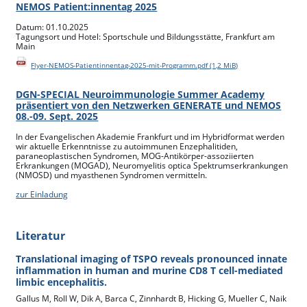
NEMOS Patient:innentag 2025
Datum: 01.10.2025
Tagungsort und Hotel: Sportschule und Bildungsstätte, Frankfurt am
Main
Flyer-NEMOS-Patientinnentag-2025-mit-Programm.pdf
(1,2 MiB)
DGN-SPECIAL Neuroimmunologie Summer Academy
präsentiert von den Netzwerken GENERATE und NEMOS
08.-09. Sept. 2025
In der Evangelischen Akademie Frankfurt und im Hybridformat werden
wir aktuelle Erkenntnisse zu autoimmunen Enzephalitiden,
paraneoplastischen Syndromen, MOG-Antikörper-assoziierten
Erkrankungen (MOGAD), Neuromyelitis optica Spektrumserkrankungen
(NMOSD) und myasthenen Syndromen vermitteln.
zur Einladung
Literatur
Translational imaging of TSPO reveals pronounced innate
inflammation in human and murine CD8 T cell-mediated
limbic encephalitis.
Gallus M, Roll W, Dik A, Barca C, Zinnhardt B, Hicking G, Mueller C, Naik