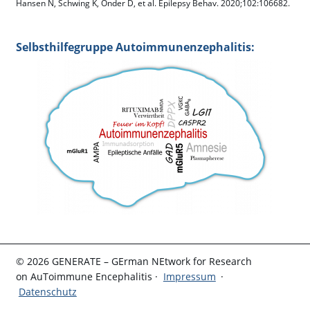
Hansen N, Schwing K, Önder D, et al. Epilepsy Behav. 2020;102:106682.
Selbsthilfegruppe Autoimmunenzephalitis:
© 2026 GENERATE – GErman NEtwork for Research
on AuToimmune Encephalitis ·
Impressum
·
Datenschutz