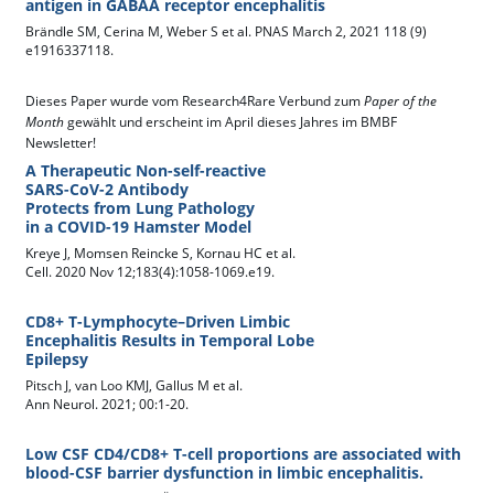
antigen in GABAA receptor encephalitis
Brändle SM, Cerina M, Weber S et al. PNAS March 2, 2021 118 (9)
e1916337118.
Dieses Paper wurde vom Research4Rare Verbund zum
Paper of the
Month
gewählt und erscheint im April dieses Jahres im BMBF
Newsletter!
A Therapeutic Non-self-reactive
SARS-CoV-2 Antibody
Protects from Lung Pathology
in a COVID-19 Hamster Model
Kreye J, Momsen Reincke S, Kornau HC et al.
Cell. 2020 Nov 12;183(4):1058-1069.e19.
CD8+ T-Lymphocyte–Driven Limbic
Encephalitis Results in Temporal Lobe
Epilepsy
Pitsch J, van Loo KMJ, Gallus M et al.
Ann Neurol. 2021; 00:1-20.
Low CSF CD4/CD8+ T-cell proportions are associated with
blood-CSF barrier dysfunction in limbic encephalitis.