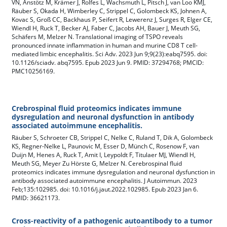
VN, Anstötz M, Krämer J, Rolfes L, Wachsmuth L, Pitsch J, van Loo KMJ,
Räuber S, Okada H, Wimberley C, Strippel C, Golombeck KS, Johnen A,
Kovac S, Groß CC, Backhaus P, Seifert R, Lewerenz J, Surges R, Elger CE,
Wiendl H, Ruck T, Becker AJ, Faber C, Jacobs AH, Bauer J, Meuth SG,
Schäfers M, Melzer N. Translational imaging of TSPO reveals
pronounced innate inflammation in human and murine CD8 T cell-
mediated limbic encephalitis. Sci Adv. 2023 Jun 9;9(23):eabq7595. doi:
10.1126/sciadv. abq7595. Epub 2023 Jun 9. PMID: 37294768; PMCID:
PMC10256169.
Crebrospinal fluid proteomics indicates immune
dysregulation and neuronal dysfunction in antibody
associated autoimmune encephalitis.
Räuber S, Schroeter CB, Strippel C, Nelke C, Ruland T, Dik A, Golombeck
KS, Regner-Nelke L, Paunovic M, Esser D, Münch C, Rosenow F, van
Duijn M, Henes A, Ruck T, Amit I, Leypoldt F, Titulaer MJ, Wiendl H,
Meuth SG, Meyer Zu Hörste G, Melzer N. Cerebrospinal fluid
proteomics indicates immune dysregulation and neuronal dysfunction in
antibody associated autoimmune encephalitis. J Autoimmun. 2023
Feb;135:102985. doi: 10.1016/j.jaut.2022.102985. Epub 2023 Jan 6.
PMID: 36621173.
Cross-reactivity of a pathogenic autoantibody to a tumor