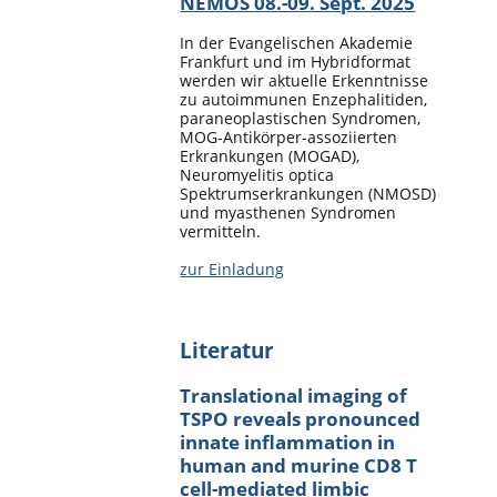
NEMOS 08.-09. Sept. 2025
In der Evangelischen Akademie
Frankfurt und im Hybridformat
werden wir aktuelle Erkenntnisse
zu autoimmunen Enzephalitiden,
paraneoplastischen Syndromen,
MOG-Antikörper-assoziierten
Erkrankungen (MOGAD),
Neuromyelitis optica
Spektrumserkrankungen (NMOSD)
und myasthenen Syndromen
vermitteln.
zur Einladung
Literatur
Translational imaging of
TSPO reveals pronounced
innate inflammation in
human and murine CD8 T
cell-mediated limbic