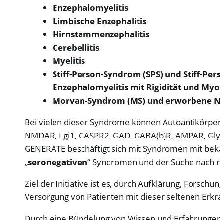
Enzephalomyelitis
Limbische Enzephalitis
Hirnstammenzephalitis
Cerebellitis
Myelitis
Stiff-Person-Syndrom (SPS) und Stiff-Pe
Enzephalomyelitis mit Rigidität und My
Morvan-Syndrom (MS) und erworbene 
Bei vielen dieser Syndrome können Autoantikörpe
NMDAR, Lgi1, CASPR2, GAD, GABA(b)R, AMPAR, Gly
GENERATE beschäftigt sich mit Syndromen mit bek
„
seronegativen
“ Syndromen und der Suche nach n
Ziel der Initiative ist es, durch Aufklärung, Forsch
Versorgung von Patienten mit dieser seltenen Erkr
Durch eine Bündelung von Wissen und Erfahrungen a