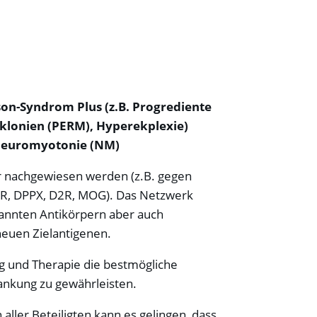
rson-Syndrom Plus (z.B. Progrediente
oklonien (PERM), Hyperekplexie)
Neuromyotonie (NM)
r nachgewiesen werden (z.B. gegen
R, DPPX, D2R, MOG). Das Netzwerk
annten Antikörpern aber auch
euen Zielantigenen.
ung und Therapie die bestmögliche
ankung zu gewährleisten.
ller Beteiligten kann es gelingen, dass