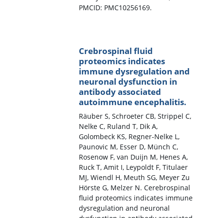
PMCID: PMC10256169.
Crebrospinal fluid
proteomics indicates
immune dysregulation and
neuronal dysfunction in
antibody associated
autoimmune encephalitis.
Räuber S, Schroeter CB, Strippel C,
Nelke C, Ruland T, Dik A,
Golombeck KS, Regner-Nelke L,
Paunovic M, Esser D, Münch C,
Rosenow F, van Duijn M, Henes A,
Ruck T, Amit I, Leypoldt F, Titulaer
MJ, Wiendl H, Meuth SG, Meyer Zu
Hörste G, Melzer N. Cerebrospinal
fluid proteomics indicates immune
dysregulation and neuronal