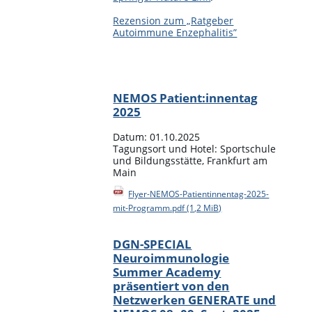
Rezension zum „Ratgeber
Autoimmune Enzephalitis”
NEMOS Patient:innentag
2025
Datum: 01.10.2025
Tagungsort und Hotel: Sportschule
und Bildungsstätte, Frankfurt am
Main
Flyer-NEMOS-Patientinnentag-2025-
mit-Programm.pdf
(1,2 MiB)
DGN-SPECIAL
Neuroimmunologie
Summer Academy
präsentiert von den
Netzwerken GENERATE und