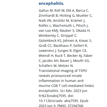
encephalitis.
Gallus M, Roll W, Dik A, Barca C,
Zinnhardt B, Hicking G, Mueller C,
Naik VN, Anstötz M, Krämer J,
Rolfes L, Wachsmuth L, Pitsch J,
van Loo KMJ, Räuber S, Okada H,
Wimberley C, Strippel C,
Golombeck KS, Johnen A, Kovac S,
Groß CC, Backhaus P, Seifert R,
Lewerenz J, Surges R, Elger CE,
Wiendl H, Ruck T, Becker AJ, Faber
C, Jacobs AH, Bauer J, Meuth SG,
Schäfers M, Melzer N.
Translational imaging of TSPO
reveals pronounced innate
inflammation in human and
murine CD8 T cell-mediated limbic
encephalitis. Sci Adv. 2023 Jun
9;9(23):eabq7595. doi:
10.1126/sciadv. abq7595. Epub
2023 Jun 9. PMID: 37294768;