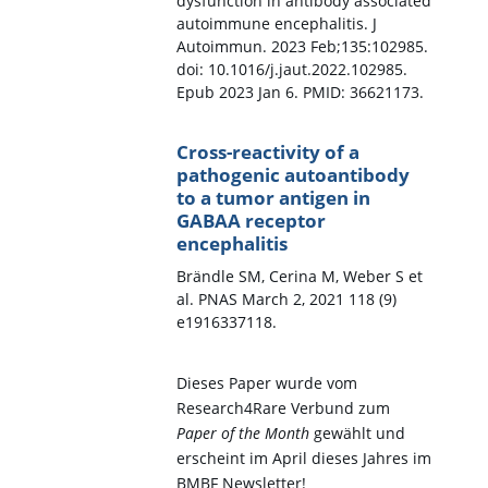
dysfunction in antibody associated
autoimmune encephalitis. J
Autoimmun. 2023 Feb;135:102985.
doi: 10.1016/j.jaut.2022.102985.
Epub 2023 Jan 6. PMID: 36621173.
Cross-reactivity of a
pathogenic autoantibody
to a tumor antigen in
GABAA receptor
encephalitis
Brändle SM, Cerina M, Weber S et
al. PNAS March 2, 2021 118 (9)
e1916337118.
Dieses Paper wurde vom
Research4Rare Verbund zum
Paper of the Month
gewählt und
erscheint im April dieses Jahres im
BMBF Newsletter!